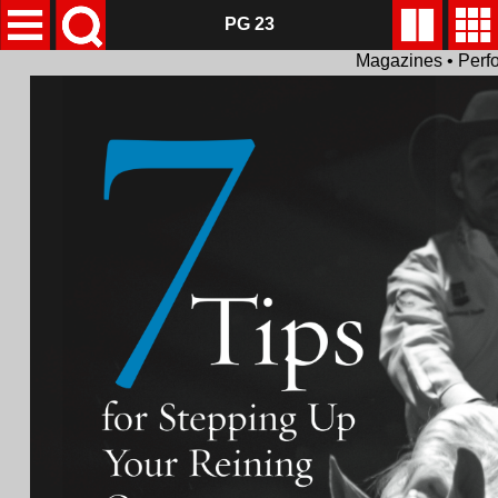
PG 23
Magazines • Perf